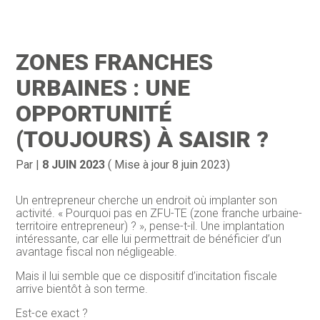
Création d’entreprise
Gestion
ZONES FRANCHES
Gestion au quotidien
Compta
URBAINES : UNE
Financement & trésorerie
Social & RH
OPPORTUNITÉ
(TOUJOURS) À SAISIR ?
Pilotage d’entreprise
Juridique
Entreprise en difficultés
Documents
Par
|
8 JUIN 2023
( Mise à jour 8 juin 2023)
Dématérialisation / collecte
Un entrepreneur cherche un endroit où implanter son
activité. « Pourquoi pas en ZFU-TE (zone franche urbaine-
territoire entrepreneur) ? », pense-t-il. Une implantation
intéressante, car elle lui permettrait de bénéficier d’un
avantage fiscal non négligeable.
Mais il lui semble que ce dispositif d’incitation fiscale
arrive bientôt à son terme.
Est-ce exact ?