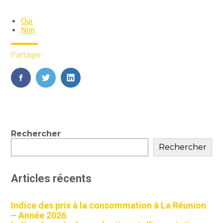
Oui
Non
Partager :
FaceBook
Twitter
LinkedIn
Blog
Rechercher
sidebar
Rechercher
Articles récents
Indice des prix à la consommation à La Réunion
– Année 2026