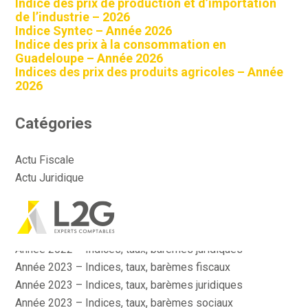
Indice des prix de production et d’importation
de l’industrie – 2026
Indice Syntec – Année 2026
Indice des prix à la consommation en
Guadeloupe – Année 2026
Indices des prix des produits agricoles – Année
2026
Catégories
Actu Fiscale
Actu Juridique
Actu Sociale
Actualité
Aller
Année 2022 – Indices, taux, barèmes fiscaux
au
contenu
Année 2022 – Indices, taux, barèmes juridiques
Année 2023 – Indices, taux, barèmes fiscaux
Année 2023 – Indices, taux, barèmes juridiques
Année 2023 – Indices, taux, barèmes sociaux