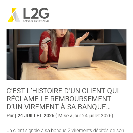
Création d’entreprise
Gestion
Aller
au
contenu
Gestion au quotidien
Compta
Financement & trésorerie
Social & RH
Pilotage d’entreprise
Juridique
Entreprise en difficultés
Documents
Dématérialisation / collecte
C’EST L’HISTOIRE D’UN CLIENT QUI
RÉCLAME LE REMBOURSEMENT
D’UN VIREMENT À SA BANQUE…
Par
|
24 JUILLET 2026
( Mise à jour 24 juillet 2026)
Un client signale à sa banque 2 virements débités de son