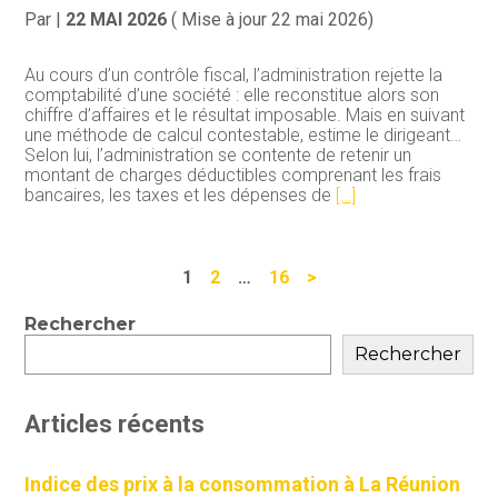
Par
|
22 MAI 2026
( Mise à jour 22 mai 2026)
Au cours d’un contrôle fiscal, l’administration rejette la
comptabilité d’une société : elle reconstitue alors son
chiffre d’affaires et le résultat imposable. Mais en suivant
une méthode de calcul contestable, estime le dirigeant…
Selon lui, l’administration se contente de retenir un
montant de charges déductibles comprenant les frais
bancaires, les taxes et les dépenses de
[…]
Navigation
1
2
…
16
>
actualités
Blog
Rechercher
sidebar
Rechercher
Articles récents
Indice des prix à la consommation à La Réunion