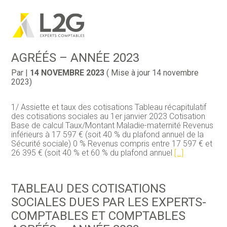
TABLEAU DES COTISATIONS
Création d’entreprise
Gestion
SOCIALES DUES PAR LES EXPERTS-
Aller
au
COMPTABLES ET COMPTABLES
contenu
Gestion au quotidien
Compta
AGRÉÉS – ANNÉE 2023
Financement & trésorerie
Social & RH
Par
|
14 NOVEMBRE 2023
( Mise à jour 14 novembre
2023)
Pilotage d’entreprise
Juridique
1/ Assiette et taux des cotisations Tableau récapitulatif
des cotisations sociales au 1er janvier 2023 Cotisation
Entreprise en difficultés
Documents
Base de calcul Taux/Montant Maladie-maternité Revenus
inférieurs à 17 597 € (soit 40 % du plafond annuel de la
Dématérialisation / collecte
Sécurité sociale) 0 % Revenus compris entre 17 597 € et
26 395 € (soit 40 % et 60 % du plafond annuel
[…]
TABLEAU DES COTISATIONS
SOCIALES DUES PAR LES EXPERTS-
COMPTABLES ET COMPTABLES