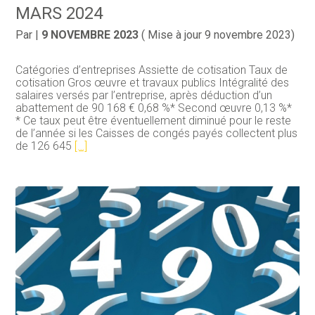
MARS 2024
Par
|
9 NOVEMBRE 2023
( Mise à jour 9 novembre 2023)
Catégories d’entreprises Assiette de cotisation Taux de
cotisation Gros œuvre et travaux publics Intégralité des
salaires versés par l’entreprise, après déduction d’un
abattement de 90 168 € 0,68 %* Second œuvre 0,13 %*
* Ce taux peut être éventuellement diminué pour le reste
de l’année si les Caisses de congés payés collectent plus
de 126 645
[…]