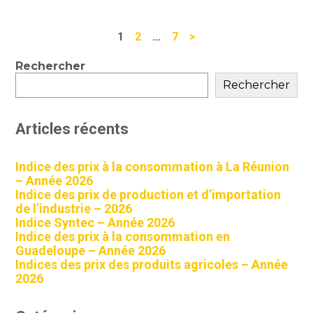
Navigation
1
2
…
7
>
actualités
Blog
Rechercher
sidebar
Rechercher
Articles récents
Indice des prix à la consommation à La Réunion
– Année 2026
Indice des prix de production et d’importation
de l’industrie – 2026
Indice Syntec – Année 2026
Indice des prix à la consommation en
Guadeloupe – Année 2026
Indices des prix des produits agricoles – Année
2026