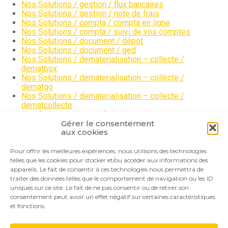
Nos Solutions / gestion / flux bancaires
Nos Solutions / gestion / note de frais
Nos Solutions / compta / compta en ligne
Nos Solutions / compta / suivi de vos comptes
Nos Solutions / document / dépôt
Nos Solutions / document / ged
Nos Solutions / dematerialisation – collecte /
dematbox
Nos Solutions / dematerialisation – collecte /
dematgo
Nos Solutions / dematerialisation – collecte /
dematcollecte
Nos Solutions / social & rh / meg-rh
Nos Solutions / social & rh / paie en ligne
Gérer le consentement
aux cookies
Actualité
Recrutement
Contact
Pour offrir les meilleures expériences, nous utilisons des technologies
telles que les cookies pour stocker et/ou accéder aux informations des
appareils. Le fait de consentir à ces technologies nous permettra de
traiter des données telles que le comportement de navigation ou les ID
uniques sur ce site. Le fait de ne pas consentir ou de retirer son
consentement peut avoir un effet négatif sur certaines caractéristiques
et fonctions.
Footer
Le cabinet
Nos services
Nos solutions