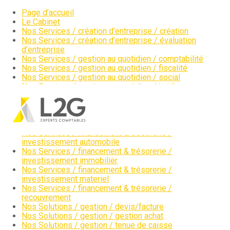
Page d’accueil
Le Cabinet
Création d’entreprise
Gestion
Nos Services / création d’entreprise / création
Nos Services / création d’entreprise / évaluation
d’entreprise
Gestion au quotidien
Compta
Nos Services / gestion au quotidien / comptabilité
Nos Services / gestion au quotidien / fiscalité
Financement & trésorerie
Social & RH
Nos Services / gestion au quotidien / social
Nos Services / gestion au quotidien / juridique
Pilotage d’entreprise
Juridique
Nos Services / pilotage d’entreprise / tableau de bord
Nos Services / pilotage d’entreprise / cout de revient
Aller
Nos Services / pilotage d’entreprise / évaluation
Entreprise en difficultés
Documents
au
d’entreprise
contenu
Nos Services / financement & trésorerie /
Dématérialisation / collecte
investissement automobile
Nos Services / financement & trésorerie /
investissement immobilier
Nos Services / financement & trésorerie /
investissement materiel
Nos Services / financement & trésorerie /
recouvrement
Nos Solutions / gestion / devis/facture
Nos Solutions / gestion / gestion achat
Nos Solutions / gestion / tenue de caisse