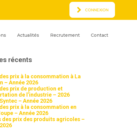
CONNEXION
Espace Client
rcher
ons
Actualités
Recrutement
Contact
ar
Rechercher
les récents
 des prix à la consommation à La
n – Année 2026
 des prix de production et
tation de l’industrie – 2026
 Syntec – Année 2026
 des prix à la consommation en
oupe – Année 2026
 des prix des produits agricoles –
 2026