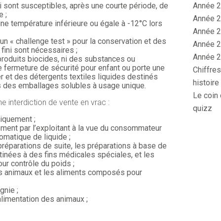
Année 2
 sont susceptibles, après une courte période, de
e ;
Année 2
e température inférieure ou égale à -12°C lors
Année 2
n « challenge test » pour la conservation et des
Année 2
fini sont nécessaires ;
Année 2
produits biocides, ni des substances ou
 fermeture de sécurité pour enfant ou porte une
Chiffres
r et des détergents textiles liquides destinés
histoire
 des emballages solubles à usage unique.
Le coin 
ne interdiction de vente en vrac :
quizz
miquement ;
ctement par l’exploitant à la vue du consommateur
tomatique de liquide ;
préparations de suite, les préparations à base de
tinées à des fins médicales spéciales, et les
pour contrôle du poids ;
s animaux et les aliments composés pour
gnie ;
alimentation des animaux ;