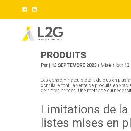
Aller
au
VENTE EN VRAC : P
contenu
PRODUITS
Par
|
13 SEPTEMBRE 2023
( Mise à jour 1
Les consommateurs étant de plus en plus at
dont ils le font, la vente de produits en vra
dernières années. Une méthode qui nécess
Limitations de la
listes mises en p