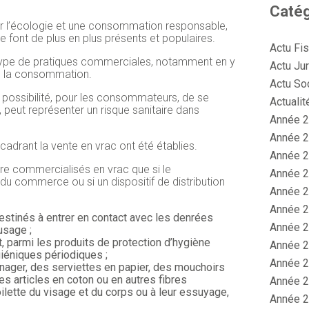
Catég
our l’écologie et une consommation responsable,
 font de plus en plus présents et populaires.
Actu Fi
ype de pratiques commerciales, notamment en y
Actu Jur
e la consommation.
Actu So
a possibilité, pour les consommateurs, de se
Actualit
, peut représenter un risque sanitaire dans
Année 2
Année 2
cadrant la vente en vrac ont été établies.
Année 2
re commercialisés en vrac que si le
Année 2
u commerce ou si un dispositif de distribution
Année 2
Année 2
estinés à entrer en contact avec les denrées
Année 2
usage ;
 parmi les produits de protection d’hygiène
Année 2
giéniques périodiques ;
Année 2
énager, des serviettes en papier, des mouchoirs
es articles en coton ou en autres fibres
Année 2
ilette du visage et du corps ou à leur essuyage,
Année 2