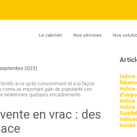
Principal
Blog
Reche
Le cabinet
Nos services
Nos soluti
sideb
AS POUR TOUS LES
Artic
3 septembre 2023)
Indice
Réunio
tentifs à ce qu’ils consomment et à la façon
Indice
c a connu un important gain de popularité ces
d’impor
ite néanmoins quelques encadrements…
Indice
Indice
 vente en vrac : des
Guadel
Indices
lace
Année