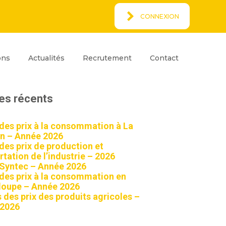
CONNEXION
Espace Client
rcher
ons
Actualités
Recrutement
Contact
ar
Rechercher
les récents
 des prix à la consommation à La
n – Année 2026
 des prix de production et
tation de l’industrie – 2026
 Syntec – Année 2026
 des prix à la consommation en
oupe – Année 2026
 des prix des produits agricoles –
 2026