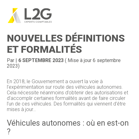
Création d’entreprise
Gestion
Aller
au
VÉHICULES AUTONOMES :
contenu
Gestion au quotidien
Compta
NOUVELLES DÉFINITIONS
Financement & trésorerie
Social & RH
ET FORMALITÉS
Pilotage d’entreprise
Juridique
Par
|
6 SEPTEMBRE 2023
( Mise à jour 6 septembre
2023)
Entreprise en difficultés
Documents
En 2018, le Gouvernement a ouvert la voie à
Dématérialisation / collecte
l’expérimentation sur route des véhicules autonomes.
Cela nécessite néanmoins d’obtenir des autorisations et
d’accomplir certaines formalités avant de faire circuler
l’un de ces véhicules. Des formalités qui viennent d’être
mises à jour…
Véhicules autonomes : où en est-on
?