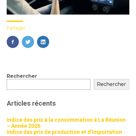
Partager :
FaceBook
Twitter
LinkedIn
Blog
Rechercher
sidebar
Rechercher
Articles récents
Indice des prix à la consommation à La Réunion
– Année 2026
Indice des prix de production et d’importation