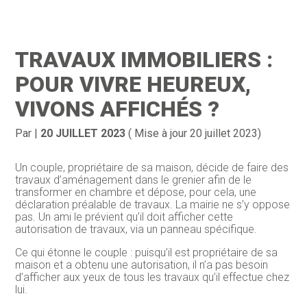
Création d’entreprise
Gestion
TRAVAUX IMMOBILIERS :
Gestion au quotidien
Compta
POUR VIVRE HEUREUX,
Financement & trésorerie
Social & RH
VIVONS AFFICHÉS ?
Pilotage d’entreprise
Juridique
Par
|
20 JUILLET 2023
( Mise à jour 20 juillet 2023)
Entreprise en difficultés
Documents
Un couple, propriétaire de sa maison, décide de faire des
travaux d’aménagement dans le grenier afin de le
Dématérialisation / collecte
transformer en chambre et dépose, pour cela, une
déclaration préalable de travaux. La mairie ne s’y oppose
pas. Un ami le prévient qu’il doit afficher cette
autorisation de travaux, via un panneau spécifique.
Ce qui étonne le couple : puisqu’il est propriétaire de sa
maison et a obtenu une autorisation, il n’a pas besoin
d’afficher aux yeux de tous les travaux qu’il effectue chez
lui.