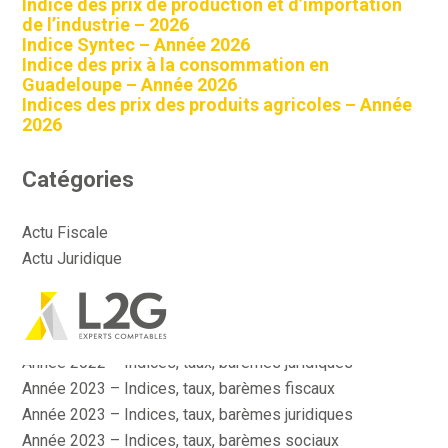
Indice des prix de production et d’importation
de l’industrie – 2026
Indice Syntec – Année 2026
Indice des prix à la consommation en
Guadeloupe – Année 2026
Indices des prix des produits agricoles – Année
2026
Catégories
Actu Fiscale
Actu Juridique
Actu Sociale
Actualité
Aller
Année 2022 – Indices, taux, barèmes fiscaux
au
contenu
Année 2022 – Indices, taux, barèmes juridiques
Année 2023 – Indices, taux, barèmes fiscaux
Année 2023 – Indices, taux, barèmes juridiques
Année 2023 – Indices, taux, barèmes sociaux