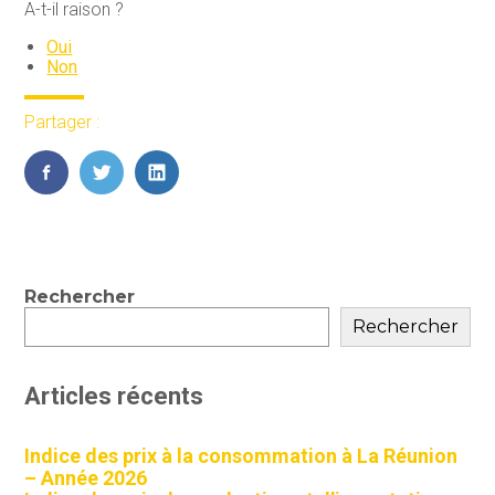
A-t-il raison ?
Oui
Non
Partager :
FaceBook
Twitter
LinkedIn
Blog
Rechercher
sidebar
Rechercher
Articles récents
Indice des prix à la consommation à La Réunion
– Année 2026