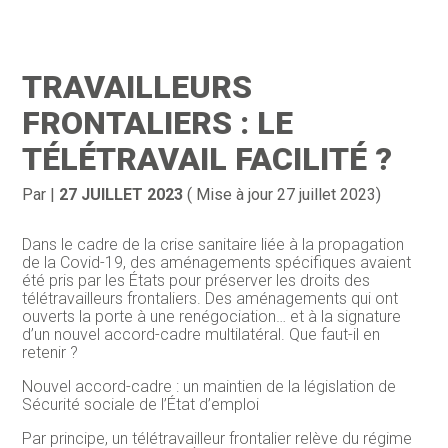
Création d’entreprise
Gestion
TRAVAILLEURS
Gestion au quotidien
Compta
FRONTALIERS : LE
Financement & trésorerie
Social & RH
TÉLÉTRAVAIL FACILITÉ ?
Pilotage d’entreprise
Juridique
Par
|
27 JUILLET 2023
( Mise à jour 27 juillet 2023)
Entreprise en difficultés
Documents
Dans le cadre de la crise sanitaire liée à la propagation
de la Covid-19, des aménagements spécifiques avaient
Dématérialisation / collecte
été pris par les États pour préserver les droits des
télétravailleurs frontaliers. Des aménagements qui ont
ouverts la porte à une renégociation… et à la signature
d’un nouvel accord-cadre multilatéral. Que faut-il en
retenir ?
Nouvel accord-cadre : un maintien de la législation de
Sécurité sociale de l’État d’emploi
Par principe, un télétravailleur frontalier relève du régime