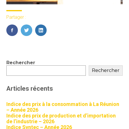
Partager :
FaceBook
Twitter
LinkedIn
Blog
Rechercher
sidebar
Rechercher
Articles récents
Indice des prix à la consommation à La Réunion
– Année 2026
Indice des prix de production et d’importation
de l’industrie – 2026
Indice Syntec – Année 2026