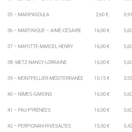
35 – MARIPASOULA
2,60 €
0,9
36 – MARTINIQUE – AIMÉ-CÉSAIRE
16,00 €
5,6
37 – MAYOTTE-MARCEL HENRY
16,00 €
5,6
38- METZ-NANCY-LORRAINE
16,00 €
5,6
39 – MONTPELLIER-MÉDITERRANÉE
10,15 €
3,5
40 – NÎMES-GARONS
16,00 €
5,6
41 – PAU-PYRÉNÉES
16,00 €
5,6
42 – PERPIGNAN-RIVESALTES
15,50 €
5,4