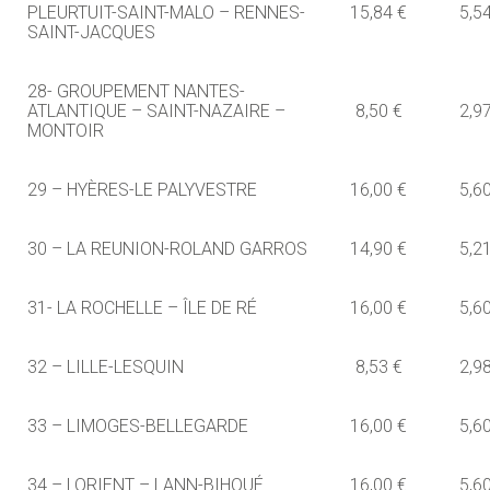
PLEURTUIT-SAINT-MALO – RENNES-
15,84 €
5,5
SAINT-JACQUES
28- GROUPEMENT NANTES-
ATLANTIQUE – SAINT-NAZAIRE –
8,50 €
2,9
MONTOIR
29 – HYÈRES-LE PALYVESTRE
16,00 €
5,6
30 – LA REUNION-ROLAND GARROS
14,90 €
5,2
31- LA ROCHELLE – ÎLE DE RÉ
16,00 €
5,6
32 – LILLE-LESQUIN
8,53 €
2,9
33 – LIMOGES-BELLEGARDE
16,00 €
5,6
34 – LORIENT – LANN-BIHOUÉ
16,00 €
5,6