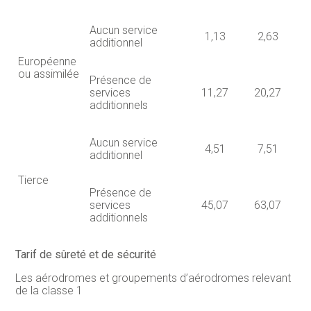
Aucun service
1,13
2,63
additionnel
Européenne
ou assimilée
Présence de
services
11,27
20,27
additionnels
Aucun service
4,51
7,51
additionnel
Tierce
Présence de
services
45,07
63,07
additionnels
Tarif de sûreté et de sécurité
Les aérodromes et groupements d’aérodromes relevant
de la classe 1