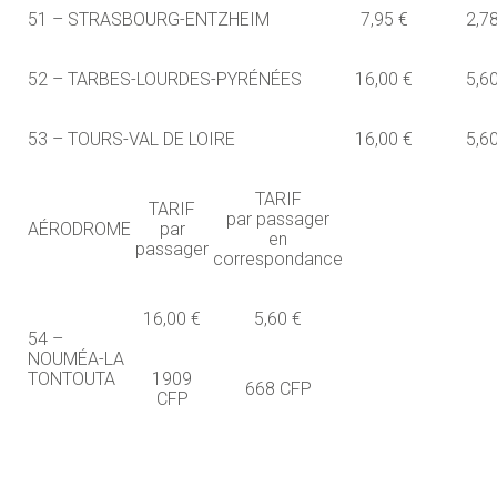
51 – STRASBOURG-ENTZHEIM
7,95 €
2,7
52 – TARBES-LOURDES-PYRÉNÉES
16,00 €
5,6
53 – TOURS-VAL DE LOIRE
16,00 €
5,6
TARIF
TARIF
par passager
AÉRODROME
par
en
passager
correspondance
16,00 €
5,60 €
54 –
NOUMÉA-LA
TONTOUTA
1909
668 CFP
CFP