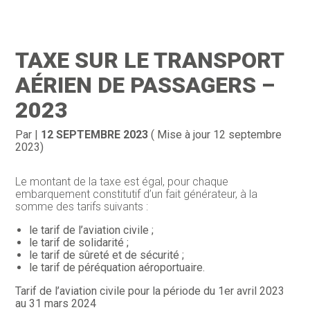
Création d’entreprise
Gestion
TAXE SUR LE TRANSPORT
Gestion au quotidien
Compta
AÉRIEN DE PASSAGERS –
Financement & trésorerie
Social & RH
2023
Pilotage d’entreprise
Juridique
Par
|
12 SEPTEMBRE 2023
( Mise à jour 12 septembre
2023)
Entreprise en difficultés
Documents
Le montant de la taxe est égal, pour chaque
Dématérialisation / collecte
embarquement constitutif d’un fait générateur, à la
somme des tarifs suivants :
le tarif de l’aviation civile ;
le tarif de solidarité ;
le tarif de sûreté et de sécurité ;
le tarif de péréquation aéroportuaire.
Tarif de l’aviation civile pour la période du 1er avril 2023
au 31 mars 2024