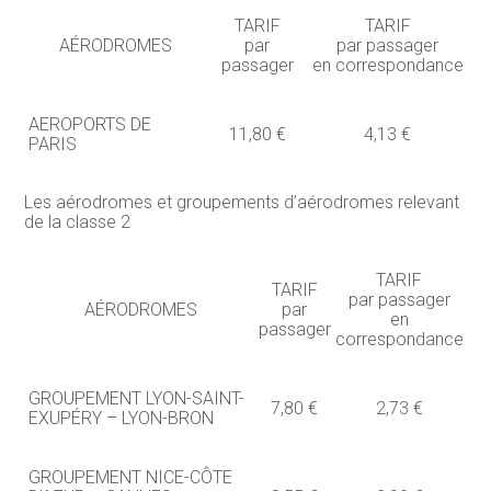
TARIF
TARIF
AÉRODROMES
par
par passager
passager
en correspondance
AEROPORTS DE
11,80 €
4,13 €
PARIS
Les aérodromes et groupements d’aérodromes relevant
de la classe 2
TARIF
TARIF
par passager
AÉRODROMES
par
en
passager
correspondance
GROUPEMENT LYON-SAINT-
7,80 €
2,73 €
EXUPÉRY – LYON-BRON
GROUPEMENT NICE-CÔTE