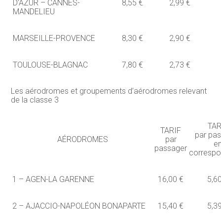
D’AZUR – CANNES-
8,55 €
2,99 €
MANDELIEU
MARSEILLE-PROVENCE
8,30 €
2,90 €
TOULOUSE-BLAGNAC
7,80 €
2,73 €
Les aérodromes et groupements d’aérodromes relevant
de la classe 3
TAR
TARIF
par pa
AÉRODROMES
par
e
passager
corresp
1 – AGEN-LA GARENNE
16,00 €
5,6
2 – AJACCIO-NAPOLÉON BONAPARTE
15,40 €
5,3