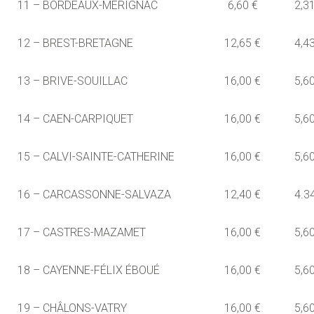
11 – BORDEAUX-MÉRIGNAC
6,60 €
2,3
12 – BREST-BRETAGNE
12,65 €
4,4
13 – BRIVE-SOUILLAC
16,00 €
5,6
14 – CAEN-CARPIQUET
16,00 €
5,6
15 – CALVI-SAINTE-CATHERINE
16,00 €
5,6
16 – CARCASSONNE-SALVAZA
12,40 €
4.3
17 – CASTRES-MAZAMET
16,00 €
5,6
18 – CAYENNE-FÉLIX ÉBOUÉ
16,00 €
5,6
19 – CHÂLONS-VATRY
16,00 €
5,6