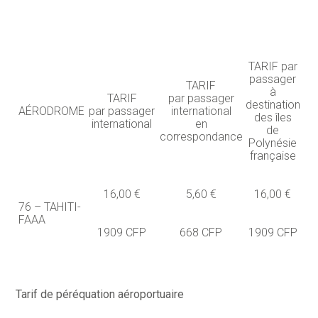
TARIF par
passager
TARIF
à
TARIF
par passager
destination
AÉRODROME
par passager
international
des îles
international
en
de
correspondance
Polynésie
française
16,00 €
5,60 €
16,00 €
76 – TAHITI-
FAAA
1909 CFP
668 CFP
1909 CFP
Tarif de péréquation aéroportuaire