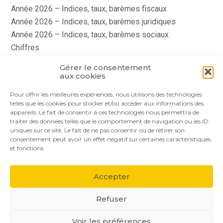
Année 2026 – Indices, taux, barèmes fiscaux
Année 2026 – Indices, taux, barèmes juridiques
Année 2026 – Indices, taux, barèmes sociaux
Chiffres
histoire
Gérer le consentement
Le coin du dirigeant
aux cookies
quizz
Pour offrir les meilleures expériences, nous utilisons des technologies
telles que les cookies pour stocker et/ou accéder aux informations des
appareils. Le fait de consentir à ces technologies nous permettra de
traiter des données telles que le comportement de navigation ou les ID
uniques sur ce site. Le fait de ne pas consentir ou de retirer son
consentement peut avoir un effet négatif sur certaines caractéristiques
et fonctions.
Footer
Le cabinet
Nos services
Nos solutions
Principale
Accepter
Actualités
Recrutement
Contact
Refuser
Voir les préférences