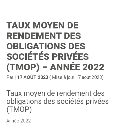
Création d’entreprise
Gestion
TAUX MOYEN DE
Gestion au quotidien
Compta
RENDEMENT DES
Financement & trésorerie
Social & RH
OBLIGATIONS DES
SOCIÉTÉS PRIVÉES
Pilotage d’entreprise
Juridique
(TMOP) – ANNÉE 2022
Entreprise en difficultés
Documents
Par
|
17 AOÛT 2023
( Mise à jour 17 août 2023)
Dématérialisation / collecte
Taux moyen de rendement des
obligations des sociétés privées
(TMOP)
Année 2022