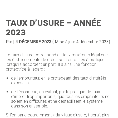
Création d’entreprise
Gestion
TAUX D’USURE – ANNÉE
Gestion au quotidien
Compta
2023
Financement & trésorerie
Social & RH
Par
|
4 DÉCEMBRE 2023
( Mise à jour 4 décembre 2023)
Pilotage d’entreprise
Juridique
Le taux d’usure correspond au taux maximum légal que
les établissements de crédit sont autorisés à pratiquer
Entreprise en difficultés
Documents
lorsqu’ils accordent un prêt. Il a ainsi une fonction
protectrice à l’égard :
Dématérialisation / collecte
de l’emprunteur, en le protégeant des taux d’intérêts
excessifs ;
de l’économie, en évitant, par la pratique de taux
d’intérêt trop importants, que tous les emprunteurs ne
soient en difficultés et ne déstabilisent le système
dans son ensemble.
Si l’on parle couramment « du » taux d’usure, il serait plus