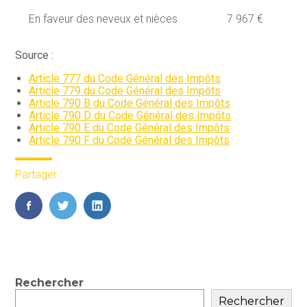
En faveur des neveux et nièces
7 967 €
Source :
Article 777 du Code Général des Impôts
Article 779 du Code Général des Impôts
Article 790 B du Code Général des Impôts
Article 790 D du Code Général des Impôts
Article 790 E du Code Général des Impôts
Article 790 F du Code Général des Impôts
Partager :
FaceBook
Twitter
LinkedIn
Blog
Rechercher
sidebar
Rechercher