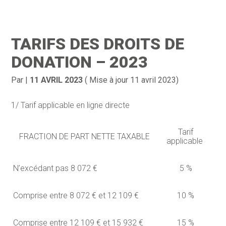
Création d’entreprise
Gestion
TARIFS DES DROITS DE
Gestion au quotidien
Compta
DONATION – 2023
Financement & trésorerie
Social & RH
Par
|
11 AVRIL 2023
( Mise à jour 11 avril 2023)
Pilotage d’entreprise
Juridique
1/ Tarif applicable en ligne directe
Entreprise en difficultés
Documents
Tarif
FRACTION DE PART NETTE TAXABLE
Dématérialisation / collecte
applicable
N’excédant pas 8 072 €
5 %
Comprise entre 8 072 € et 12 109 €
10 %
Comprise entre 12 109 € et 15 932 €
15 %