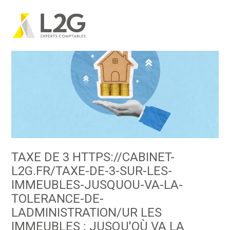
Création d’entreprise
Gestion
Aller
au
contenu
Gestion au quotidien
Compta
Financement & trésorerie
Social & RH
Pilotage d’entreprise
Juridique
Entreprise en difficultés
Documents
Dématérialisation / collecte
TAXE DE 3 HTTPS://CABINET-
L2G.FR/TAXE-DE-3-SUR-LES-
IMMEUBLES-JUSQUOU-VA-LA-
TOLERANCE-DE-
LADMINISTRATION/UR LES
IMMEUBLES : JUSQU'OÙ VA LA