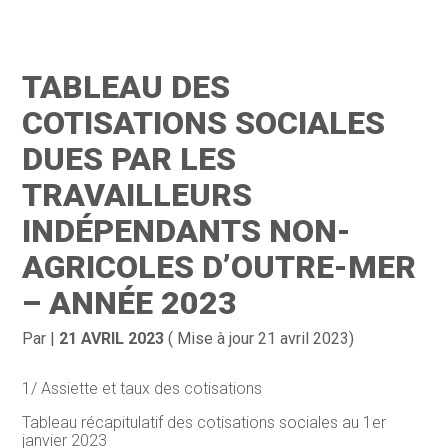
Création d’entreprise
Gestion
TABLEAU DES
Gestion au quotidien
Compta
COTISATIONS SOCIALES
Financement & trésorerie
Social & RH
DUES PAR LES
TRAVAILLEURS
Pilotage d’entreprise
Juridique
INDÉPENDANTS NON-
Entreprise en difficultés
Documents
AGRICOLES D’OUTRE-MER
Dématérialisation / collecte
– ANNÉE 2023
Par
|
21 AVRIL 2023
( Mise à jour 21 avril 2023)
1/ Assiette et taux des cotisations
Tableau récapitulatif des cotisations sociales au 1er
janvier 2023