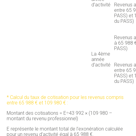
d’activité
Revenus a
entre 65 
PASS) et 
du PASS)
Revenus an
à 65 988 
PASS)
La 4ème
année
d’activité
Revenus a
entre 65 
PASS) et 
du PASS)
* Calcul du taux de cotisation pour les revenus compris
entre 65 988 € et 109 980 € :
Montant des cotisations = E÷43 992 × (109 980 –
montant du revenu professionnel)
E représente le montant total de l’exonération calculée
pour un revenu d’activité égal à 65 988 €.