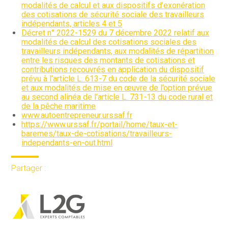
modalités de calcul et aux dispositifs d’exonération
des cotisations de sécurité sociale des travailleurs
indépendants, articles 4 et 5
Décret n° 2022-1529 du 7 décembre 2022 relatif aux
modalités de calcul des cotisations sociales des
travailleurs indépendants, aux modalités de répartition
entre les risques des montants de cotisations et
contributions recouvrés en application du dispositif
prévu à l’article L. 613-7 du code de la sécurité sociale
et aux modalités de mise en œuvre de l’option prévue
au second alinéa de l’article L. 731-13 du code rural et
de la pêche maritime
www.autoentrepreneur.urssaf.fr
https://www.urssaf.fr/portail/home/taux-et-
baremes/taux-de-cotisations/travailleurs-
independants-en-out.html
Partager :
FaceBook
Twitter
LinkedIn
Aller
au