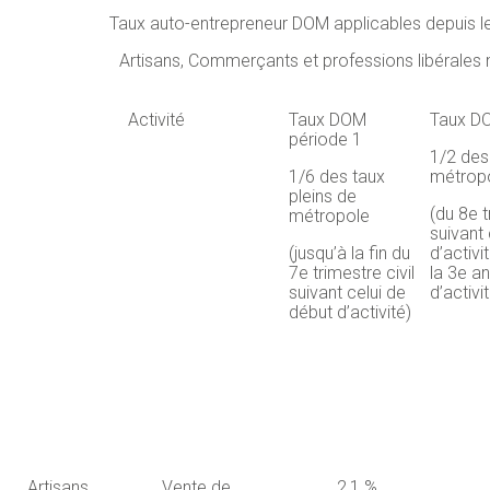
Taux auto-entrepreneur DOM applicables depuis l
Artisans, Commerçants et professions libérales
Activité
Taux DOM
Taux D
période 1
1/2 des
1/6 des taux
métrop
pleins de
(du 8e t
métropole
suivant
(jusqu’à la fin du
d’activi
7e trimestre civil
la 3e an
suivant celui de
d’activi
début d’activité)
Artisans,
Vente de
2,1 %