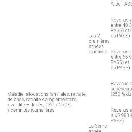
% du PAS
Revenus a
entre 48 
PASS) et 
Les 2
du PASS)
premières
années
d’activité
Revenus a
entre 65 
PASS) et 
du PASS)
Revenus a
supérieur
Maladie, allocations familiales, retraite
(250 % du
de base, retraite complémentaire,
invalidité – décès, CSG / CRDS,
indemnités journalières
Revenus an
à 65 988 
PASS)
La 3ème
année