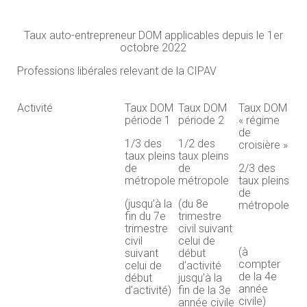
Taux auto-entrepreneur DOM applicables depuis le 1er
octobre 2022
Professions libérales relevant de la CIPAV
Activité
Taux DOM
Taux DOM
Taux DOM
période 1
période 2
« régime
de
1/3 des
1/2 des
croisière »
taux pleins
taux pleins
de
de
2/3 des
métropole
métropole
taux pleins
de
(jusqu’à la
(du 8e
métropole
fin du 7e
trimestre
trimestre
civil suivant
civil
celui de
(à
suivant
début
compter
celui de
d’activité
de la 4e
début
jusqu’à la
année
d’activité)
fin de la 3e
civile)
année civile