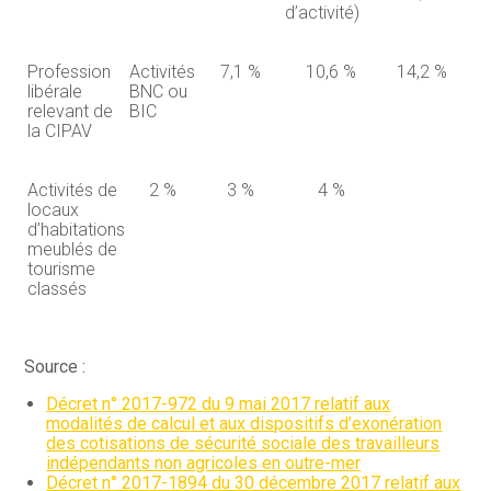
d’activité)
Profession
Activités
7,1 %
10,6 %
14,2 %
libérale
BNC ou
relevant de
BIC
la CIPAV
Activités de
2 %
3 %
4 %
locaux
d’habitations
meublés de
tourisme
classés
Source :
Décret n° 2017-972 du 9 mai 2017 relatif aux
modalités de calcul et aux dispositifs d’exonération
des cotisations de sécurité sociale des travailleurs
indépendants non agricoles en outre-mer
Décret n° 2017-1894 du 30 décembre 2017 relatif aux