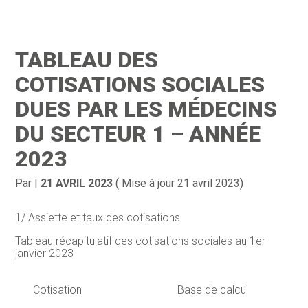
Création d’entreprise
Gestion
TABLEAU DES
Gestion au quotidien
Compta
COTISATIONS SOCIALES
Financement & trésorerie
Social & RH
DUES PAR LES MÉDECINS
DU SECTEUR 1 – ANNÉE
Pilotage d’entreprise
Juridique
2023
Entreprise en difficultés
Documents
Par
|
21 AVRIL 2023
( Mise à jour 21 avril 2023)
Dématérialisation / collecte
1/ Assiette et taux des cotisations
Tableau récapitulatif des cotisations sociales au 1er
janvier 2023
Cotisation
Base de calcul