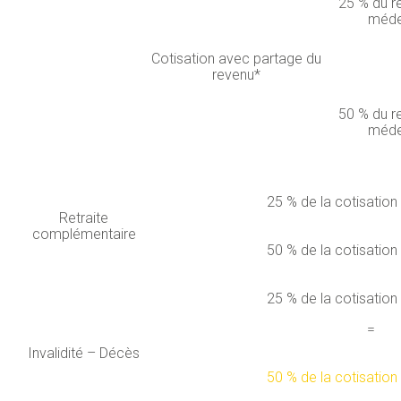
25 % du r
méde
Cotisation avec partage du
revenu*
50 % du r
méde
25 % de la cotisatio
Retraite
complémentaire
50 % de la cotisatio
25 % de la cotisatio
=
Invalidité – Décès
50 % de la cotisatio