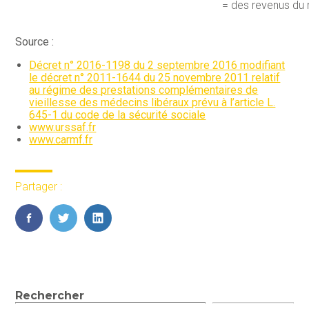
= des revenus du
Source :
Décret n° 2016-1198 du 2 septembre 2016 modifiant
le décret n° 2011-1644 du 25 novembre 2011 relatif
au régime des prestations complémentaires de
vieillesse des médecins libéraux prévu à l’article L.
645-1 du code de la sécurité sociale
www.urssaf.fr
www.carmf.fr
Partager :
FaceBook
Twitter
LinkedIn
Blog
Rechercher