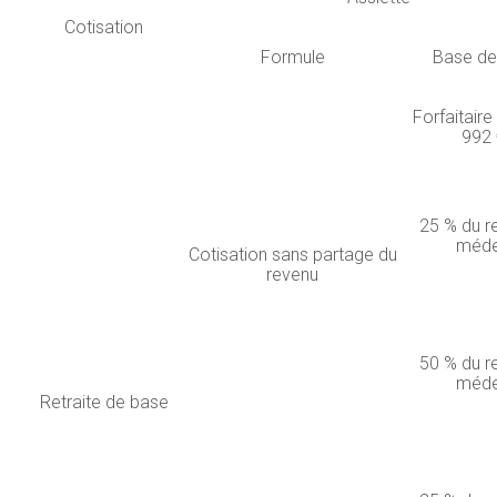
Cotisation
Formule
Base de
Forfaitaire
992 
25 % du r
méde
Cotisation sans partage du
revenu
50 % du r
méde
Retraite de base