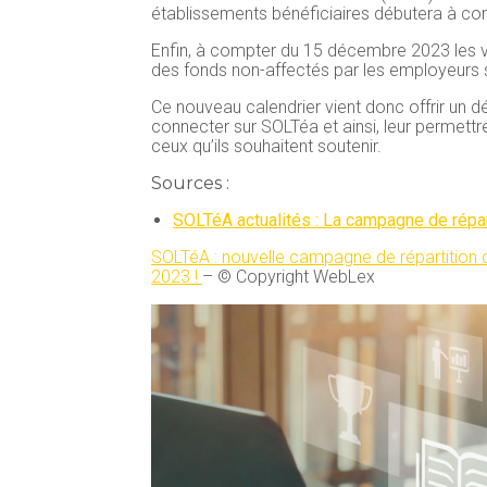
établissements bénéficiaires débutera à c
Enfin, à compter du 15 décembre 2023 les vir
des fonds non-affectés par les employeurs 
Ce nouveau calendrier vient donc offrir un 
connecter sur SOLTéa et ainsi, leur permettre
ceux qu’ils souhaitent soutenir.
Sources :
SOLTéA actualités : La campagne de répar
SOLTéA : nouvelle campagne de répartition 
2023 !
– © Copyright WebLex