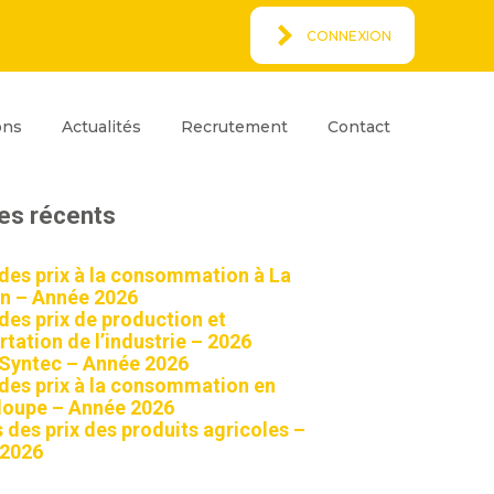
CONNEXION
Espace Client
rcher
ons
Actualités
Recrutement
Contact
ar
Rechercher
les récents
 des prix à la consommation à La
n – Année 2026
 des prix de production et
tation de l’industrie – 2026
 Syntec – Année 2026
 des prix à la consommation en
oupe – Année 2026
 des prix des produits agricoles –
 2026