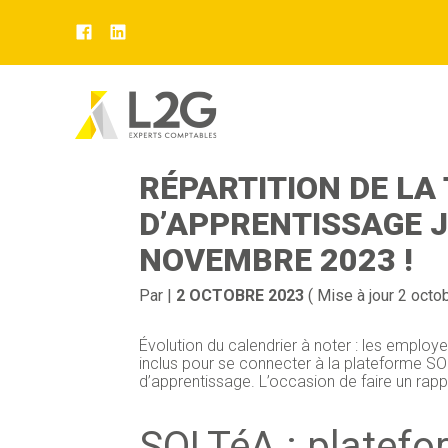
Aller
au
SOLTÉA : NOUVELL
contenu
RÉPARTITION DE LA
D’APPRENTISSAGE J
NOVEMBRE 2023 !
Par
|
2 OCTOBRE 2023
( Mise à jour 2 octo
Évolution du calendrier à noter : les empl
inclus pour se connecter à la plateforme SOL
d’apprentissage. L’occasion de faire un rapp
SOLTéA : platefo