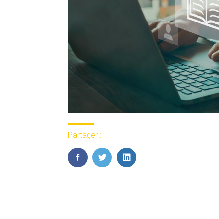
Partager :
FaceBook
Twitter
LinkedIn