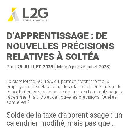
Création d’entreprise
Gestion
Aller
au
SOLDE DE LA TAXE
contenu
Gestion au quotidien
Compta
D’APPRENTISSAGE : DE
Financement & trésorerie
Social & RH
NOUVELLES PRÉCISIONS
RELATIVES À SOLTÉA
Pilotage d’entreprise
Juridique
Entreprise en difficultés
Documents
Par
|
25 JUILLET 2023
( Mise à jour 25 juillet 2023)
Dématérialisation / collecte
La plateforme SOLTéA, qui permet notamment aux
employeurs de sélectionner les établissements auxquels
ils souhaitent verser le solde de la taxe d’apprentissage, a
récemment fait l’objet de nouvelles précisions. Quelles
sont-elles ?
Solde de la taxe d’apprentissage : un
calendrier modifié, mais pas que…