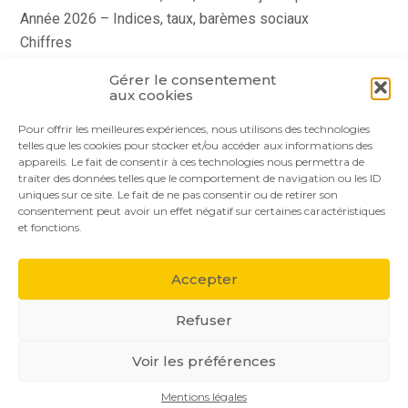
Année 2026 – Indices, taux, barèmes sociaux
Chiffres
histoire
Gérer le consentement
Le coin du dirigeant
aux cookies
quizz
Pour offrir les meilleures expériences, nous utilisons des technologies
telles que les cookies pour stocker et/ou accéder aux informations des
appareils. Le fait de consentir à ces technologies nous permettra de
traiter des données telles que le comportement de navigation ou les ID
uniques sur ce site. Le fait de ne pas consentir ou de retirer son
consentement peut avoir un effet négatif sur certaines caractéristiques
et fonctions.
Footer
Le cabinet
Nos services
Nos solutions
Principale
Accepter
Actualités
Recrutement
Contact
Refuser
Voir les préférences
Footer
PLAN DU SITE
MENTIONS LÉGALES
Mentions légales
Conception et réalisation
Classe 7