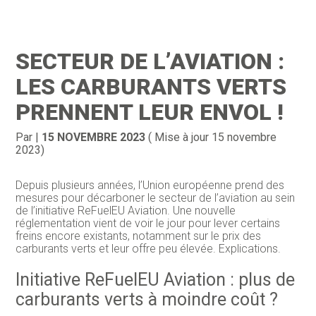
Création d’entreprise
Gestion
SECTEUR DE L’AVIATION :
Gestion au quotidien
Compta
LES CARBURANTS VERTS
Financement & trésorerie
Social & RH
PRENNENT LEUR ENVOL !
Pilotage d’entreprise
Juridique
Par
|
15 NOVEMBRE 2023
( Mise à jour 15 novembre
2023)
Entreprise en difficultés
Documents
Depuis plusieurs années, l’Union européenne prend des
Dématérialisation / collecte
mesures pour décarboner le secteur de l’aviation au sein
de l’initiative ReFuelEU Aviation. Une nouvelle
réglementation vient de voir le jour pour lever certains
freins encore existants, notamment sur le prix des
carburants verts et leur offre peu élevée. Explications.
Initiative ReFuelEU Aviation : plus de
carburants verts à moindre coût ?