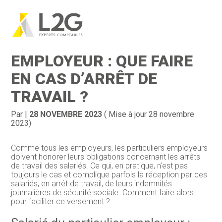
Création d’entreprise
Gestion
Aller
au
SALARIÉ DU PARTICULIER
contenu
Gestion au quotidien
Compta
EMPLOYEUR : QUE FAIRE
Financement & trésorerie
Social & RH
EN CAS D’ARRÊT DE
TRAVAIL ?
Pilotage d’entreprise
Juridique
Entreprise en difficultés
Documents
Par
|
28 NOVEMBRE 2023
( Mise à jour 28 novembre
2023)
Dématérialisation / collecte
Comme tous les employeurs, les particuliers employeurs
doivent honorer leurs obligations concernant les arrêts
de travail des salariés. Ce qui, en pratique, n’est pas
toujours le cas et complique parfois la réception par ces
salariés, en arrêt de travail, de leurs indemnités
journalières de sécurité sociale. Comment faire alors
pour faciliter ce versement ?