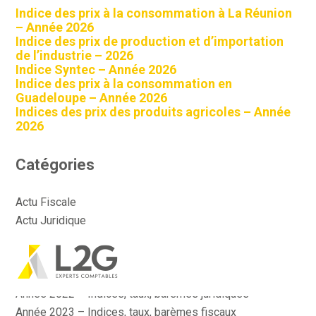
Indice des prix à la consommation à La Réunion
– Année 2026
Indice des prix de production et d’importation
de l’industrie – 2026
Indice Syntec – Année 2026
Indice des prix à la consommation en
Guadeloupe – Année 2026
Indices des prix des produits agricoles – Année
2026
Catégories
Actu Fiscale
Actu Juridique
Actu Sociale
Actualité
Aller
Année 2022 – Indices, taux, barèmes fiscaux
au
contenu
Année 2022 – Indices, taux, barèmes juridiques
Année 2023 – Indices, taux, barèmes fiscaux