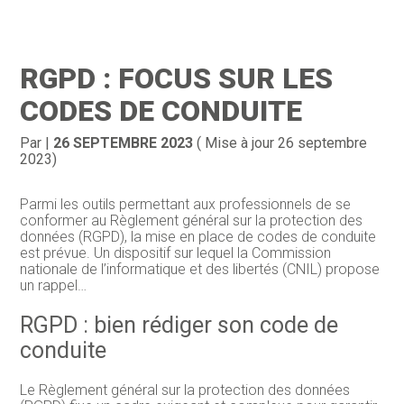
Création d’entreprise
Gestion
RGPD : FOCUS SUR LES
Gestion au quotidien
Compta
CODES DE CONDUITE
Financement & trésorerie
Social & RH
Par
|
26 SEPTEMBRE 2023
( Mise à jour 26 septembre
2023)
Pilotage d’entreprise
Juridique
Parmi les outils permettant aux professionnels de se
Entreprise en difficultés
Documents
conformer au Règlement général sur la protection des
données (RGPD), la mise en place de codes de conduite
Dématérialisation / collecte
est prévue. Un dispositif sur lequel la Commission
nationale de l’informatique et des libertés (CNIL) propose
un rappel…
RGPD : bien rédiger son code de
conduite
Le Règlement général sur la protection des données