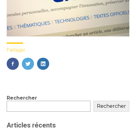
Partager :
FaceBook
Twitter
LinkedIn
Blog
Rechercher
sidebar
Rechercher
Articles récents