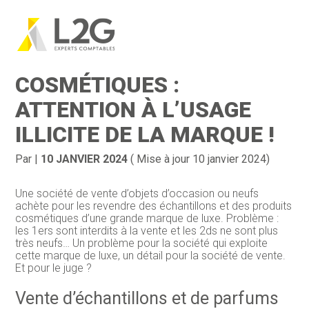
Création d’entreprise
Gestion
Aller
au
REVENTE DE PRODUITS
contenu
Gestion au quotidien
Compta
COSMÉTIQUES :
Financement & trésorerie
Social & RH
ATTENTION À L’USAGE
ILLICITE DE LA MARQUE !
Pilotage d’entreprise
Juridique
Entreprise en difficultés
Documents
Par
|
10 JANVIER 2024
( Mise à jour 10 janvier 2024)
Dématérialisation / collecte
Une société de vente d’objets d’occasion ou neufs
achète pour les revendre des échantillons et des produits
cosmétiques d’une grande marque de luxe. Problème :
les 1ers sont interdits à la vente et les 2ds ne sont plus
très neufs… Un problème pour la société qui exploite
cette marque de luxe, un détail pour la société de vente.
Et pour le juge ?
Vente d’échantillons et de parfums