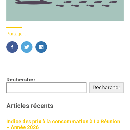
Partager :
FaceBook
Twitter
LinkedIn
Blog
Rechercher
sidebar
Rechercher
Articles récents
Indice des prix à la consommation à La Réunion
– Année 2026