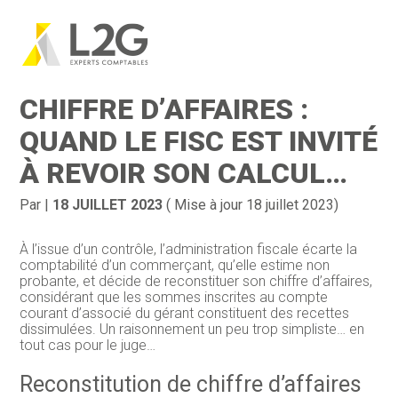
Création d’entreprise
Gestion
Aller
au
RECONSTITUTION DE
contenu
Gestion au quotidien
Compta
CHIFFRE D’AFFAIRES :
Financement & trésorerie
Social & RH
QUAND LE FISC EST INVITÉ
À REVOIR SON CALCUL…
Pilotage d’entreprise
Juridique
Entreprise en difficultés
Documents
Par
|
18 JUILLET 2023
( Mise à jour 18 juillet 2023)
Dématérialisation / collecte
À l’issue d’un contrôle, l’administration fiscale écarte la
comptabilité d’un commerçant, qu’elle estime non
probante, et décide de reconstituer son chiffre d’affaires,
considérant que les sommes inscrites au compte
courant d’associé du gérant constituent des recettes
dissimulées. Un raisonnement un peu trop simpliste… en
tout cas pour le juge…
Reconstitution de chiffre d’affaires