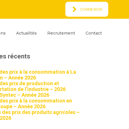
CONNEXION
Espace Client
rcher
ons
Actualités
Recrutement
Contact
ar
Rechercher
les récents
 des prix à la consommation à La
n – Année 2026
 des prix de production et
tation de l’industrie – 2026
 Syntec – Année 2026
 des prix à la consommation en
oupe – Année 2026
 des prix des produits agricoles –
 2026