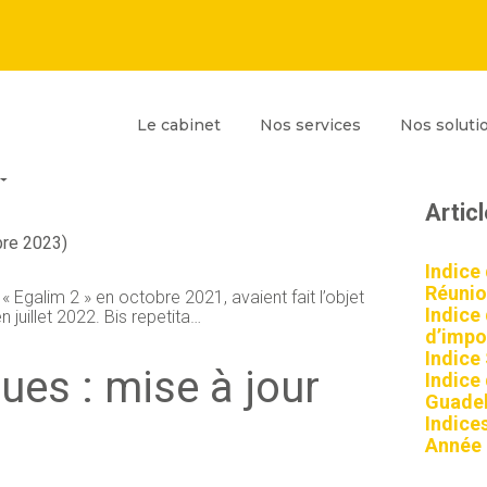
Principal
Blog
Reche
Le cabinet
Nos services
Nos soluti
sideb
QUES : NOUVELLE MISE
Artic
bre 2023)
Indice
Réunio
i « Egalim 2 » en octobre 2021, avaient fait l’objet
Indice
n juillet 2022. Bis repetita…
d’impor
Indice
ques : mise à jour
Indice
Guadel
Indices
Année