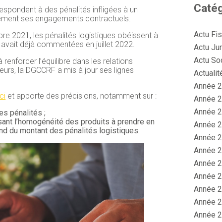
Catég
espondent à des pénalités infligées à un
ctement ses engagements contractuels.
Actu Fi
obre 2021, les pénalités logistiques obéissent à
n avait déjà commentées en juillet 2022.
Actu Jur
Actu So
 renforcer l’équilibre dans les relations
eurs, la DGCCRF a mis à jour ses lignes
Actualit
Année 2
ici
et apporte des précisions, notamment sur :
Année 2
Année 2
des pénalités ;
isant l’homogénéité des produits à prendre en
Année 2
ond du montant des pénalités logistiques.
Année 2
Année 2
Année 2
Année 2
Année 2
Année 2
Année 2