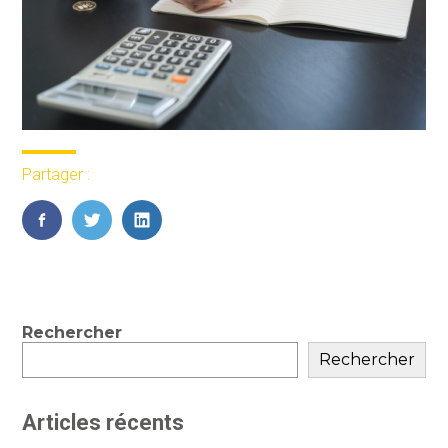
Partager :
FaceBook
Twitter
LinkedIn
Blog
Rechercher
sidebar
Rechercher
Articles récents