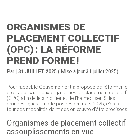
Création d’entreprise
Gestion
ORGANISMES DE
Gestion au quotidien
Compta
PLACEMENT COLLECTIF
Financement & trésorerie
Social & RH
(OPC) : LA RÉFORME
PREND FORME !
Pilotage d’entreprise
Juridique
Entreprise en difficultés
Documents
Par
|
31 JUILLET 2025
( Mise à jour 31 juillet 2025)
Dématérialisation / collecte
Pour rappel, le Gouvernement a proposé de réformer le
droit applicable aux organismes de placement collectif
(OPC) afin de le simplifier et de l’harmoniser. Si les
grandes lignes ont été posées en mars 2025, c’est au
tour des modalités de mises en œuvre d’être précisées…
Organismes de placement collectif :
assouplissements en vue