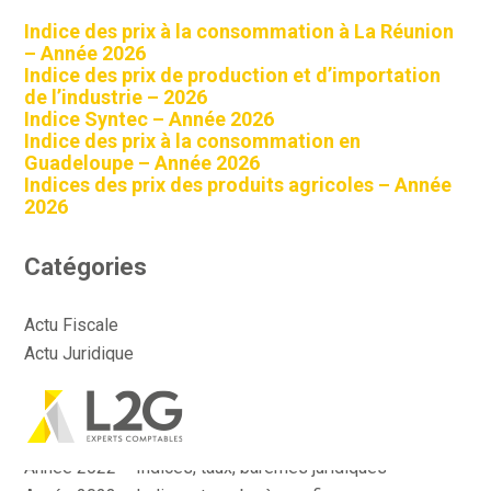
Indice des prix à la consommation à La Réunion
– Année 2026
Indice des prix de production et d’importation
de l’industrie – 2026
Indice Syntec – Année 2026
Indice des prix à la consommation en
Guadeloupe – Année 2026
Indices des prix des produits agricoles – Année
2026
Catégories
Actu Fiscale
Actu Juridique
Actu Sociale
Actualité
Aller
Année 2022 – Indices, taux, barèmes fiscaux
au
contenu
Année 2022 – Indices, taux, barèmes juridiques