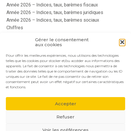
Année 2026 – Indices, taux, barèmes fiscaux
Année 2026 – Indices, taux, barèmes juridiques
Année 2026 – Indices, taux, barèmes sociaux
Chiffres
histoire
Gérer le consentement
Le coin du dirigeant
aux cookies
quizz
Pour offrir les meilleures expériences, nous utilisons des technologies
telles que les cookies pour stocker et/ou accéder aux informations des
appareils. Le fait de consentir à ces technologies nous permettra de
traiter des données telles que le comportement de navigation ou les ID
uniques sur ce site. Le fait de ne pas consentir ou de retirer son
consentement peut avoir un effet négatif sur certaines caractéristiques
et fonctions.
Footer
Le cabinet
Nos services
Nos solutions
Principale
Accepter
Actualités
Recrutement
Contact
Refuser
Voir les préférences