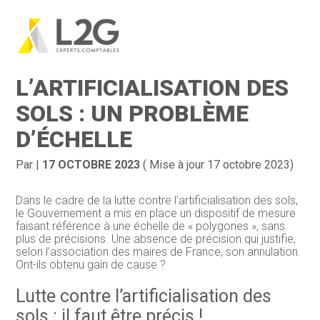
Création d’entreprise
Gestion
Aller
au
LUTTE CONTRE
contenu
Gestion au quotidien
Compta
L’ARTIFICIALISATION DES
Financement & trésorerie
Social & RH
SOLS : UN PROBLÈME
D’ÉCHELLE
Pilotage d’entreprise
Juridique
Entreprise en difficultés
Documents
Par
|
17 OCTOBRE 2023
( Mise à jour 17 octobre 2023)
Dématérialisation / collecte
Dans le cadre de la lutte contre l’artificialisation des sols,
le Gouvernement a mis en place un dispositif de mesure
faisant référence à une échelle de « polygones », sans
plus de précisions. Une absence de précision qui justifie,
selon l’association des maires de France, son annulation.
Ont-ils obtenu gain de cause ?
Lutte contre l’artificialisation des
sols : il faut être précis !