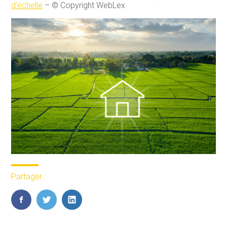
d’échelle
– © Copyright WebLex
Partager :
FaceBook
Twitter
LinkedIn