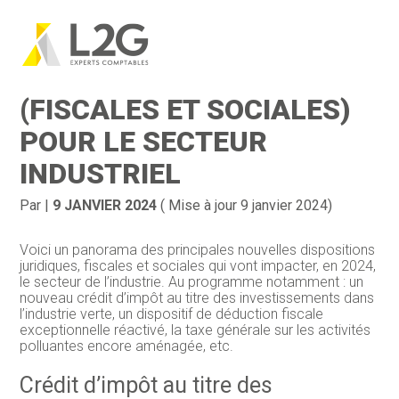
Création d’entreprise
Gestion
Aller
au
LES NOUVEAUTÉS 2024
contenu
Gestion au quotidien
Compta
(FISCALES ET SOCIALES)
Financement & trésorerie
Social & RH
POUR LE SECTEUR
INDUSTRIEL
Pilotage d’entreprise
Juridique
Entreprise en difficultés
Documents
Par
|
9 JANVIER 2024
( Mise à jour 9 janvier 2024)
Dématérialisation / collecte
Voici un panorama des principales nouvelles dispositions
juridiques, fiscales et sociales qui vont impacter, en 2024,
le secteur de l’industrie. Au programme notamment : un
nouveau crédit d’impôt au titre des investissements dans
l’industrie verte, un dispositif de déduction fiscale
exceptionnelle réactivé, la taxe générale sur les activités
polluantes encore aménagée, etc.
Crédit d’impôt au titre des