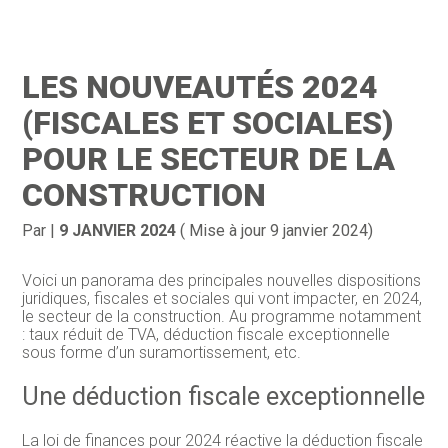
Création d’entreprise
Gestion
LES NOUVEAUTÉS 2024
Gestion au quotidien
Compta
(FISCALES ET SOCIALES)
Financement & trésorerie
Social & RH
POUR LE SECTEUR DE LA
CONSTRUCTION
Pilotage d’entreprise
Juridique
Entreprise en difficultés
Documents
Par
|
9 JANVIER 2024
( Mise à jour 9 janvier 2024)
Dématérialisation / collecte
Voici un panorama des principales nouvelles dispositions
juridiques, fiscales et sociales qui vont impacter, en 2024,
le secteur de la construction. Au programme notamment
: taux réduit de TVA, déduction fiscale exceptionnelle
sous forme d’un suramortissement, etc.
Une déduction fiscale exceptionnelle
La loi de finances pour 2024 réactive la déduction fiscale