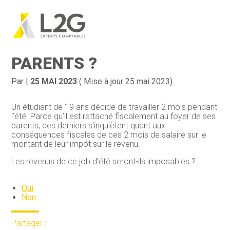
Création d’entreprise
Gestion
Aller
au
JOB ÉTUDIANT = IMPÔT
contenu
Gestion au quotidien
Compta
PARENTS ?
Financement & trésorerie
Social & RH
Par
|
25 MAI 2023
( Mise à jour 25 mai 2023)
Pilotage d’entreprise
Juridique
Un étudiant de 19 ans décide de travailler 2 mois pendant
l’été. Parce qu’il est rattaché fiscalement au foyer de ses
Entreprise en difficultés
Documents
parents, ces derniers s’inquiètent quant aux
conséquences fiscales de ces 2 mois de salaire sur le
Dématérialisation / collecte
montant de leur impôt sur le revenu.
Les revenus de ce job d’été seront-ils imposables ?
Oui
Non
Partager :