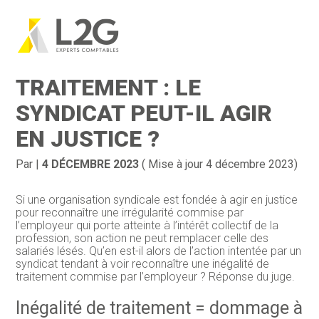
Création d’entreprise
Gestion
Aller
au
INÉGALITÉ DE
contenu
Gestion au quotidien
Compta
TRAITEMENT : LE
Financement & trésorerie
Social & RH
SYNDICAT PEUT-IL AGIR
EN JUSTICE ?
Pilotage d’entreprise
Juridique
Entreprise en difficultés
Documents
Par
|
4 DÉCEMBRE 2023
( Mise à jour 4 décembre 2023)
Dématérialisation / collecte
Si une organisation syndicale est fondée à agir en justice
pour reconnaître une irrégularité commise par
l’employeur qui porte atteinte à l’intérêt collectif de la
profession, son action ne peut remplacer celle des
salariés lésés. Qu’en est-il alors de l’action intentée par un
syndicat tendant à voir reconnaître une inégalité de
traitement commise par l’employeur ? Réponse du juge.
Inégalité de traitement = dommage à