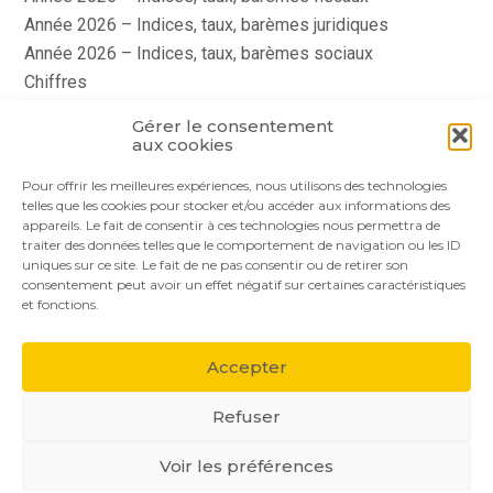
Année 2026 – Indices, taux, barèmes juridiques
Année 2026 – Indices, taux, barèmes sociaux
Chiffres
histoire
Gérer le consentement
Le coin du dirigeant
aux cookies
quizz
Pour offrir les meilleures expériences, nous utilisons des technologies
telles que les cookies pour stocker et/ou accéder aux informations des
appareils. Le fait de consentir à ces technologies nous permettra de
traiter des données telles que le comportement de navigation ou les ID
uniques sur ce site. Le fait de ne pas consentir ou de retirer son
consentement peut avoir un effet négatif sur certaines caractéristiques
et fonctions.
Footer
Le cabinet
Nos services
Nos solutions
Principale
Accepter
Actualités
Recrutement
Contact
Refuser
Voir les préférences
Footer
PLAN DU SITE
MENTIONS LÉGALES