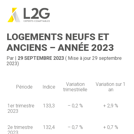
Création d’entreprise
Gestion
Aller
au
INDICE DES PRIX DES
contenu
Gestion au quotidien
Compta
LOGEMENTS NEUFS ET
Financement & trésorerie
Social & RH
ANCIENS – ANNÉE 2023
Pilotage d’entreprise
Juridique
Par
|
29 SEPTEMBRE 2023
( Mise à jour 29 septembre
2023)
Entreprise en difficultés
Documents
Dématérialisation / collecte
Variation
Variation sur 1
Période
Indice
trimestrielle
an
1er trimestre
133,3
– 0,2 %
+ 2,9 %
2023
2e trimestre
132,4
– 0,7 %
+ 0,7 %
2023