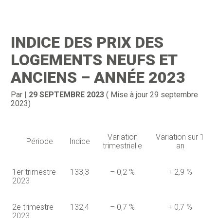
Création d’entreprise
Gestion
INDICE DES PRIX DES
Gestion au quotidien
Compta
LOGEMENTS NEUFS ET
Financement & trésorerie
Social & RH
ANCIENS – ANNÉE 2023
Pilotage d’entreprise
Juridique
Par
|
29 SEPTEMBRE 2023
( Mise à jour 29 septembre
2023)
Entreprise en difficultés
Documents
Dématérialisation / collecte
Variation
Variation sur 1
Période
Indice
trimestrielle
an
1er trimestre
133,3
– 0,2 %
+ 2,9 %
2023
2e trimestre
132,4
– 0,7 %
+ 0,7 %
2023