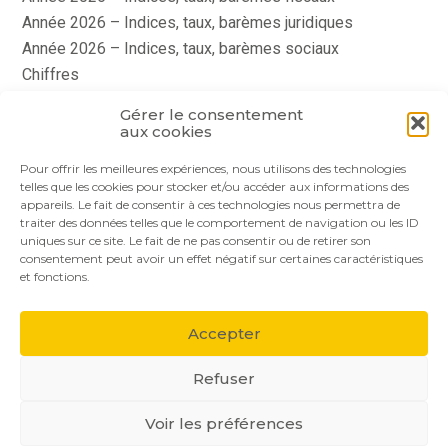
Année 2026 – Indices, taux, barèmes juridiques
Année 2026 – Indices, taux, barèmes sociaux
Chiffres
histoire
Gérer le consentement
Le coin du dirigeant
aux cookies
quizz
Pour offrir les meilleures expériences, nous utilisons des technologies
telles que les cookies pour stocker et/ou accéder aux informations des
appareils. Le fait de consentir à ces technologies nous permettra de
traiter des données telles que le comportement de navigation ou les ID
uniques sur ce site. Le fait de ne pas consentir ou de retirer son
consentement peut avoir un effet négatif sur certaines caractéristiques
et fonctions.
Footer
Le cabinet
Nos services
Nos solutions
Principale
Accepter
Actualités
Recrutement
Contact
Refuser
Voir les préférences
Footer
PLAN DU SITE
MENTIONS LÉGALES