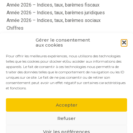
Année 2026 – Indices, taux, barèmes fiscaux
Année 2026 – Indices, taux, barèmes juridiques
Année 2026 – Indices, taux, barèmes sociaux
Chiffres
histoire
Gérer le consentement
Le coin du dirigeant
aux cookies
quizz
Pour offrir les meilleures expériences, nous utilisons des technologies
telles que les cookies pour stocker et/ou accéder aux informations des
appareils. Le fait de consentir à ces technologies nous permettra de
traiter des données telles que le comportement de navigation ou les ID
uniques sur ce site. Le fait de ne pas consentir ou de retirer son
consentement peut avoir un effet négatif sur certaines caractéristiques
et fonctions.
Footer
Le cabinet
Nos services
Nos solutions
Principale
Accepter
Actualités
Recrutement
Contact
Refuser
Voir les préférences