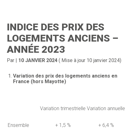
Création d’entreprise
Gestion
INDICE DES PRIX DES
Gestion au quotidien
Compta
LOGEMENTS ANCIENS –
Financement & trésorerie
Social & RH
ANNÉE 2023
Pilotage d’entreprise
Juridique
Par
|
10 JANVIER 2024
( Mise à jour 10 janvier 2024)
Entreprise en difficultés
Documents
Variation des prix des logements anciens en
France (hors Mayotte)
Dématérialisation / collecte
Variation trimestrielle
Variation annuelle
Ensemble
+ 1,5 %
+ 6,4 %