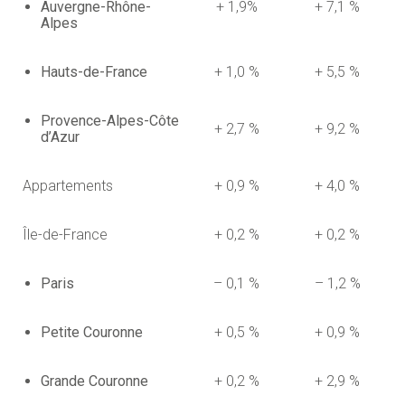
Auvergne-Rhône-
+ 1,9%
+ 7,1 %
Alpes
Hauts-de-France
+ 1,0 %
+ 5,5 %
Provence-Alpes-Côte
+ 2,7 %
+ 9,2 %
d’Azur
Appartements
+ 0,9 %
+ 4,0 %
Île-de-France
+ 0,2 %
+ 0,2 %
Paris
– 0,1 %
– 1,2 %
Petite Couronne
+ 0,5 %
+ 0,9 %
Grande Couronne
+ 0,2 %
+ 2,9 %