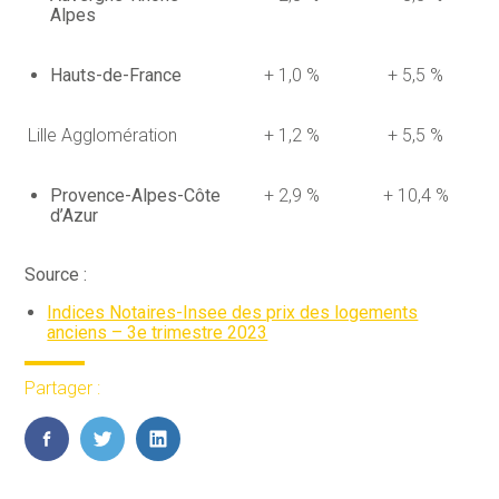
Alpes
Hauts-de-France
+ 1,0 %
+ 5,5 %
Lille Agglomération
+ 1,2 %
+ 5,5 %
Provence-Alpes-Côte
+ 2,9 %
+ 10,4 %
d’Azur
Source :
Indices Notaires-Insee des prix des logements
anciens – 3e trimestre 2023
Partager :
FaceBook
Twitter
LinkedIn