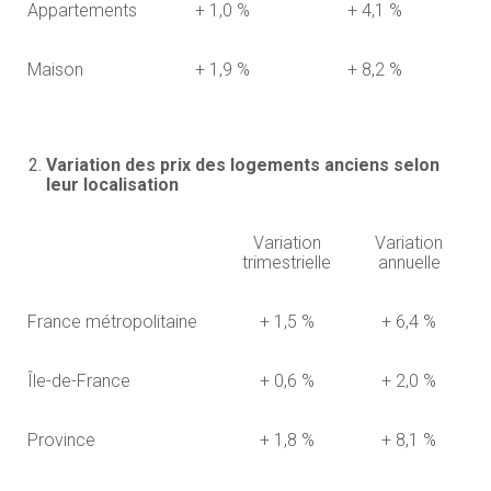
Appartements
+ 1,0 %
+ 4,1 %
Maison
+ 1,9 %
+ 8,2 %
Variation des prix des logements anciens selon
leur localisation
Variation
Variation
trimestrielle
annuelle
France métropolitaine
+ 1,5 %
+ 6,4 %
Île-de-France
+ 0,6 %
+ 2,0 %
Province
+ 1,8 %
+ 8,1 %