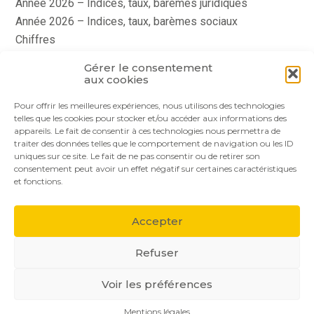
Année 2026 – Indices, taux, barèmes juridiques
Année 2026 – Indices, taux, barèmes sociaux
Chiffres
histoire
Gérer le consentement
Le coin du dirigeant
aux cookies
quizz
Pour offrir les meilleures expériences, nous utilisons des technologies
telles que les cookies pour stocker et/ou accéder aux informations des
appareils. Le fait de consentir à ces technologies nous permettra de
traiter des données telles que le comportement de navigation ou les ID
uniques sur ce site. Le fait de ne pas consentir ou de retirer son
consentement peut avoir un effet négatif sur certaines caractéristiques
et fonctions.
Footer
Le cabinet
Nos services
Nos solutions
Principale
Accepter
Actualités
Recrutement
Contact
Refuser
Voir les préférences
Footer
PLAN DU SITE
MENTIONS LÉGALES
Mentions légales