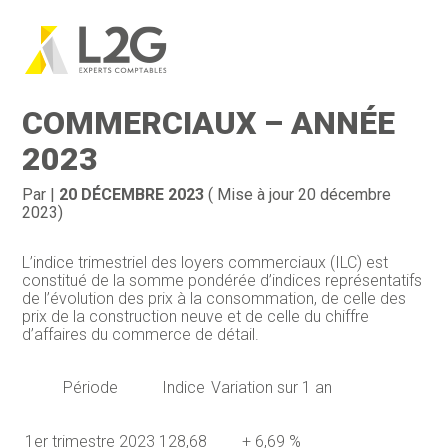
Création d’entreprise
Gestion
Aller
au
INDICE DES LOYERS
contenu
Gestion au quotidien
Compta
COMMERCIAUX – ANNÉE
Financement & trésorerie
Social & RH
2023
Pilotage d’entreprise
Juridique
Par
|
20 DÉCEMBRE 2023
( Mise à jour 20 décembre
2023)
Entreprise en difficultés
Documents
L’indice trimestriel des loyers commerciaux (ILC) est
Dématérialisation / collecte
constitué de la somme pondérée d’indices représentatifs
de l’évolution des prix à la consommation, de celle des
prix de la construction neuve et de celle du chiffre
d’affaires du commerce de détail.
Période
Indice
Variation sur 1 an
1er trimestre 2023
128,68
+ 6,69 %