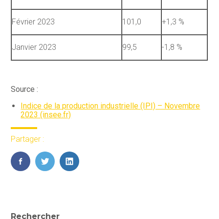
Février 2023
101,0
+1,3 %
Janvier 2023
99,5
-1,8 %
Source :
Indice de la production industrielle (IPI) – Novembre
2023 (insee.fr)
Partager :
FaceBook
Twitter
LinkedIn
Blog
Rechercher