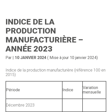
Création d’entreprise
Gestion
INDICE DE LA
Gestion au quotidien
Compta
PRODUCTION
Financement & trésorerie
Social & RH
MANUFACTURIÈRE –
ANNÉE 2023
Pilotage d’entreprise
Juridique
Entreprise en difficultés
Documents
Par
|
10 JANVIER 2024
( Mise à jour 10 janvier 2024)
Dématérialisation / collecte
Indice de la production manufacturière (référence 100 en
2015)
Variation
Période
Indice
mensuelle
Décembre 2023