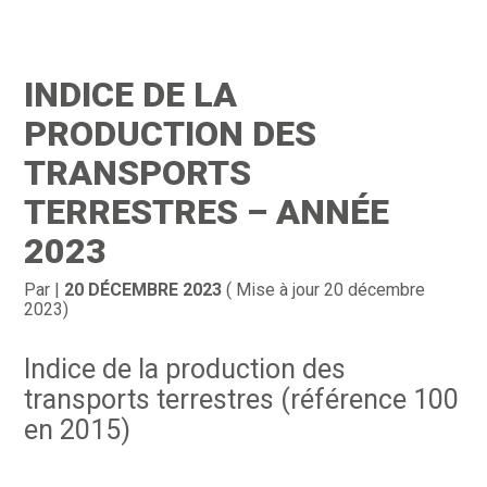
Création d’entreprise
Gestion
INDICE DE LA
Gestion au quotidien
Compta
PRODUCTION DES
Financement & trésorerie
Social & RH
TRANSPORTS
TERRESTRES – ANNÉE
Pilotage d’entreprise
Juridique
2023
Entreprise en difficultés
Documents
Par
|
20 DÉCEMBRE 2023
( Mise à jour 20 décembre
Dématérialisation / collecte
2023)
Indice de la production des
transports terrestres (référence 100
en 2015)