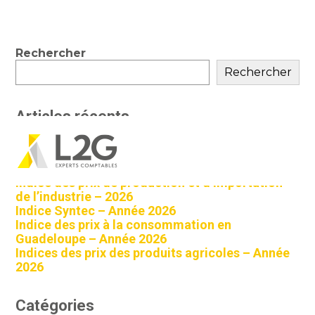
Blog
Rechercher
sidebar
Rechercher
Articles récents
Indice des prix à la consommation à La Réunion
Aller
– Année 2026
au
contenu
Indice des prix de production et d’importation
de l’industrie – 2026
Indice Syntec – Année 2026
Indice des prix à la consommation en
Guadeloupe – Année 2026
Indices des prix des produits agricoles – Année
2026
Catégories