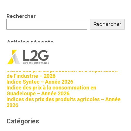
Blog
Rechercher
sidebar
Rechercher
Articles récents
Indice des prix à la consommation à La Réunion
Aller
– Année 2026
au
contenu
Indice des prix de production et d’importation
de l’industrie – 2026
Indice Syntec – Année 2026
Indice des prix à la consommation en
Guadeloupe – Année 2026
Indices des prix des produits agricoles – Année
2026
Catégories