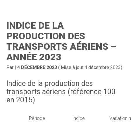
Création d’entreprise
Gestion
INDICE DE LA
Gestion au quotidien
Compta
PRODUCTION DES
Financement & trésorerie
Social & RH
TRANSPORTS AÉRIENS –
ANNÉE 2023
Pilotage d’entreprise
Juridique
Entreprise en difficultés
Documents
Par
|
4 DÉCEMBRE 2023
( Mise à jour 4 décembre 2023)
Dématérialisation / collecte
Indice de la production des
transports aériens (référence 100
en 2015)
Période
Indice
Variation 