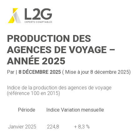
Création d’entreprise
Gestion
Aller
au
INDICE DE LA
contenu
Gestion au quotidien
Compta
PRODUCTION DES
Financement & trésorerie
Social & RH
AGENCES DE VOYAGE –
ANNÉE 2025
Pilotage d’entreprise
Juridique
Entreprise en difficultés
Documents
Par
|
8 DÉCEMBRE 2025
( Mise à jour 8 décembre 2025)
Dématérialisation / collecte
Indice de la production des agences de voyage
(référence 100 en 2015)
Période
Indice
Variation mensuelle
Janvier 2025
224,8
+ 8,3 %