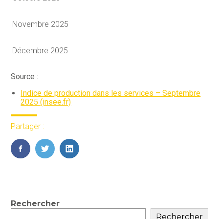
Novembre 2025
Décembre 2025
Source :
Indice de production dans les services – Septembre
2025 (insee.fr)
Partager :
FaceBook
Twitter
LinkedIn
Blog
Rechercher
sidebar
Rechercher