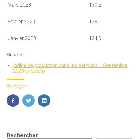
Mars 2023
130,2
Février 2023
128,1
Janvier 2023
124,0
Source :
Indice de production dans les services – Septembre
2023 (insee.fr)
Partager :
FaceBook
Twitter
LinkedIn
Blog
Rechercher