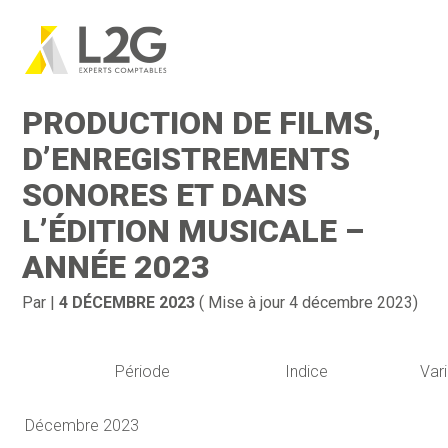
Création d’entreprise
Gestion
Aller
au
INDICE DE LA
contenu
Gestion au quotidien
Compta
PRODUCTION DE FILMS,
Financement & trésorerie
Social & RH
D’ENREGISTREMENTS
SONORES ET DANS
Pilotage d’entreprise
Juridique
L’ÉDITION MUSICALE –
Entreprise en difficultés
Documents
ANNÉE 2023
Dématérialisation / collecte
Par
|
4 DÉCEMBRE 2023
( Mise à jour 4 décembre 2023)
Période
Indice
Var
Décembre 2023