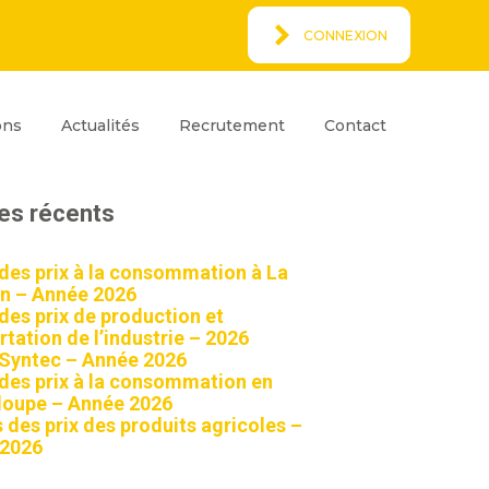
CONNEXION
Espace Client
rcher
ons
Actualités
Recrutement
Contact
ar
Rechercher
les récents
 des prix à la consommation à La
n – Année 2026
 des prix de production et
tation de l’industrie – 2026
 Syntec – Année 2026
 des prix à la consommation en
oupe – Année 2026
 des prix des produits agricoles –
 2026