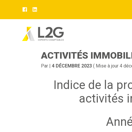
Aller
au
INDICE DE LA PROD
contenu
ACTIVITÉS IMMOBIL
Par
|
4 DÉCEMBRE 2023
( Mise à jour 4 dé
Indice de la pr
activités 
Anné