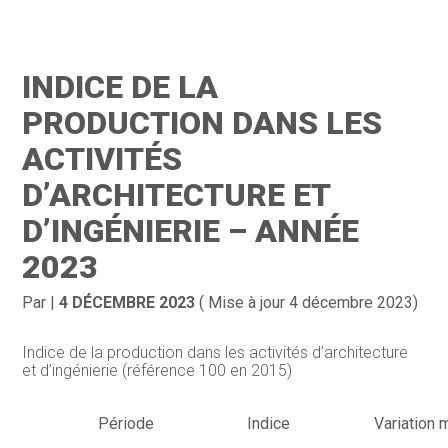
Création d’entreprise
Gestion
INDICE DE LA
Gestion au quotidien
Compta
PRODUCTION DANS LES
Financement & trésorerie
Social & RH
ACTIVITÉS
D’ARCHITECTURE ET
Pilotage d’entreprise
Juridique
D’INGÉNIERIE – ANNÉE
Entreprise en difficultés
Documents
2023
Dématérialisation / collecte
Par
|
4 DÉCEMBRE 2023
( Mise à jour 4 décembre 2023)
Indice de la production dans les activités d’architecture
et d’ingénierie (référence 100 en 2015)
Période
Indice
Variation 