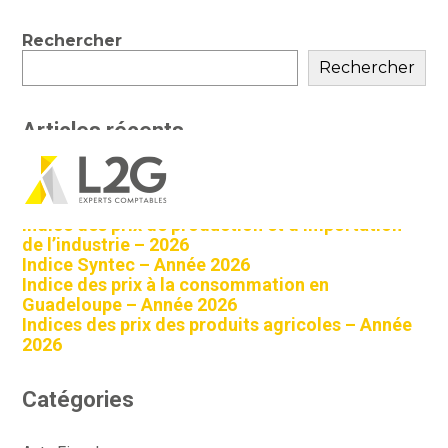
Blog
Rechercher
sidebar
Rechercher
Articles récents
Indice des prix à la consommation à La Réunion
Aller
– Année 2026
au
contenu
Indice des prix de production et d’importation
de l’industrie – 2026
Indice Syntec – Année 2026
Indice des prix à la consommation en
Guadeloupe – Année 2026
Indices des prix des produits agricoles – Année
2026
Catégories