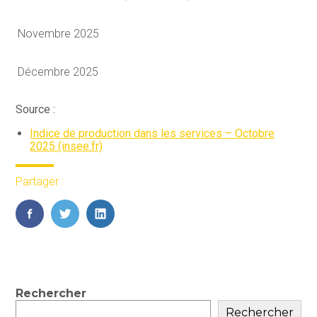
Novembre 2025
Décembre 2025
Source :
Indice de production dans les services – Octobre
2025 (insee.fr)
Partager :
FaceBook
Twitter
LinkedIn
Blog
Rechercher
sidebar
Rechercher