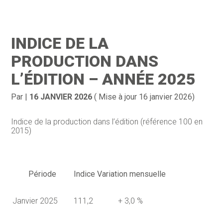
Création d’entreprise
Gestion
INDICE DE LA
Gestion au quotidien
Compta
PRODUCTION DANS
Financement & trésorerie
Social & RH
L’ÉDITION – ANNÉE 2025
Pilotage d’entreprise
Juridique
Par
|
16 JANVIER 2026
( Mise à jour 16 janvier 2026)
Entreprise en difficultés
Documents
Indice de la production dans l’édition (référence 100 en
2015)
Dématérialisation / collecte
Période
Indice
Variation mensuelle
Janvier 2025
111,2
+ 3,0 %