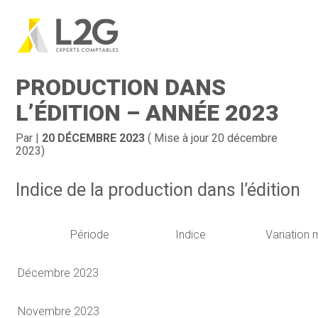
Création d’entreprise
Gestion
Aller
au
INDICE DE LA
contenu
Gestion au quotidien
Compta
PRODUCTION DANS
Financement & trésorerie
Social & RH
L’ÉDITION – ANNÉE 2023
Pilotage d’entreprise
Juridique
Par
|
20 DÉCEMBRE 2023
( Mise à jour 20 décembre
2023)
Entreprise en difficultés
Documents
Indice de la production dans l’édition
Dématérialisation / collecte
Période
Indice
Variation 
Décembre 2023
Novembre 2023