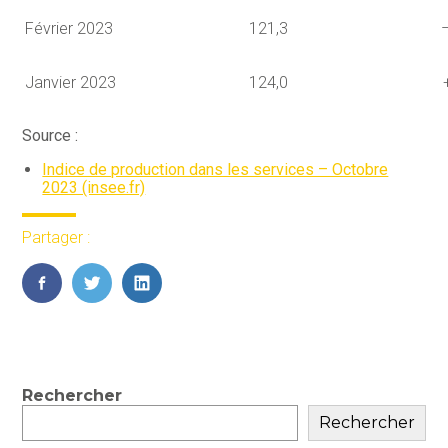
Février 2023
121,3
Janvier 2023
124,0
+
Source :
Indice de production dans les services – Octobre
2023 (insee.fr)
Partager :
FaceBook
Twitter
LinkedIn
Blog
Rechercher
sidebar
Rechercher