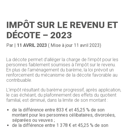
Création d’entreprise
Gestion
IMPÔT SUR LE REVENU ET
Gestion au quotidien
Compta
DÉCOTE – 2023
Financement & trésorerie
Social & RH
Par
|
11 AVRIL 2023
( Mise à jour 11 avril 2023)
Pilotage d’entreprise
Juridique
La décote permet d’alléger la charge de l’impôt pour les
personnes faiblement soumises à l’impôt sur le revenu.
Entreprise en difficultés
Documents
En plus de l’aménagement du barème, la loi prévoit un
renforcement du mécanisme de la décote favorable au
Dématérialisation / collecte
contribuable.
L’impôt résultant du barème progressif, après application,
le cas échéant, du plafonnement des effets du quotient
familial, est diminué, dans la limite de son montant :
de la différence entre 833 € et 45,25 % de son
montant pour les personnes célibataires, divorcées,
séparées ou veuves ;
de la différence entre 1 378 € et 45,25 % de son