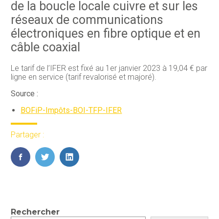
de la boucle locale cuivre et sur les
réseaux de communications
électroniques en fibre optique et en
câble coaxial
Le tarif de l’IFER est fixé au 1er janvier 2023 à 19,04 € par
ligne en service (tarif revalorisé et majoré).
Source :
BOFiP-Impôts-BOI-TFP-IFER
Partager :
FaceBook
Twitter
LinkedIn
Blog
Rechercher