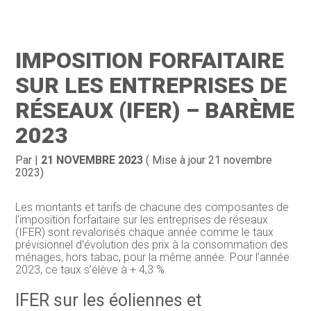
Création d’entreprise
Gestion
IMPOSITION FORFAITAIRE
Gestion au quotidien
Compta
SUR LES ENTREPRISES DE
Financement & trésorerie
Social & RH
RÉSEAUX (IFER) – BARÈME
2023
Pilotage d’entreprise
Juridique
Entreprise en difficultés
Documents
Par
|
21 NOVEMBRE 2023
( Mise à jour 21 novembre
2023)
Dématérialisation / collecte
Les montants et tarifs de chacune des composantes de
l’imposition forfaitaire sur les entreprises de réseaux
(IFER) sont revalorisés chaque année comme le taux
prévisionnel d’évolution des prix à la consommation des
ménages, hors tabac, pour la même année. Pour l’année
2023, ce taux s’élève à + 4,3 %.
IFER sur les éoliennes et