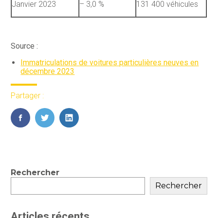
Janvier 2023
– 3,0 %
131 400 véhicules
Source :
Immatriculations de voitures particulières neuves en
décembre 2023
Partager :
FaceBook
Twitter
LinkedIn
Blog
Rechercher
sidebar
Rechercher
Articles récents