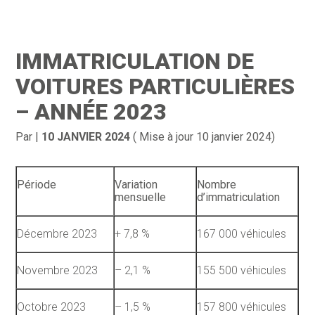
Création d’entreprise
Gestion
IMMATRICULATION DE
Gestion au quotidien
Compta
VOITURES PARTICULIÈRES
Financement & trésorerie
Social & RH
– ANNÉE 2023
Pilotage d’entreprise
Juridique
Par
|
10 JANVIER 2024
( Mise à jour 10 janvier 2024)
Entreprise en difficultés
Documents
Période
Variation
Nombre
Dématérialisation / collecte
mensuelle
d’immatriculation
Décembre 2023
+ 7,8 %
167 000 véhicules
Novembre 2023
– 2,1 %
155 500 véhicules
Octobre 2023
– 1,5 %
157 800 véhicules