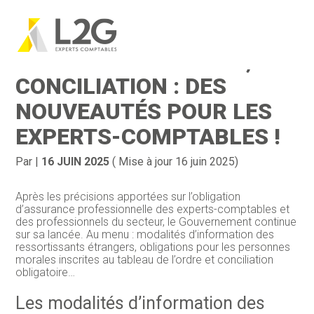
Création d’entreprise
Gestion
Aller
au
EXPERTS ÉTRANGERS,
contenu
Gestion au quotidien
Compta
CONCILIATION : DES
Financement & trésorerie
Social & RH
NOUVEAUTÉS POUR LES
EXPERTS-COMPTABLES !
Pilotage d’entreprise
Juridique
Entreprise en difficultés
Documents
Par
|
16 JUIN 2025
( Mise à jour 16 juin 2025)
Dématérialisation / collecte
Après les précisions apportées sur l’obligation
d’assurance professionnelle des experts-comptables et
des professionnels du secteur, le Gouvernement continue
sur sa lancée. Au menu : modalités d’information des
ressortissants étrangers, obligations pour les personnes
morales inscrites au tableau de l’ordre et conciliation
obligatoire…
Les modalités d’information des