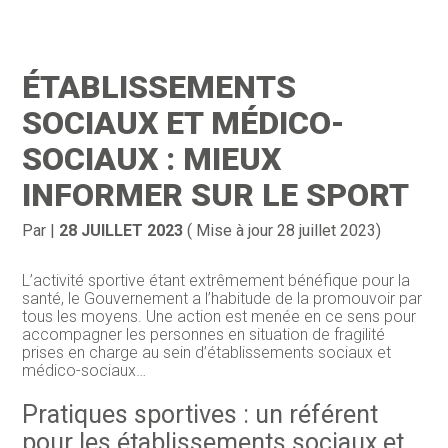
Création d’entreprise
Gestion
ÉTABLISSEMENTS
Gestion au quotidien
Compta
SOCIAUX ET MÉDICO-
Financement & trésorerie
Social & RH
SOCIAUX : MIEUX
INFORMER SUR LE SPORT
Pilotage d’entreprise
Juridique
Entreprise en difficultés
Documents
Par
|
28 JUILLET 2023
( Mise à jour 28 juillet 2023)
Dématérialisation / collecte
L’activité sportive étant extrêmement bénéfique pour la
santé, le Gouvernement a l’habitude de la promouvoir par
tous les moyens. Une action est menée en ce sens pour
accompagner les personnes en situation de fragilité
prises en charge au sein d’établissements sociaux et
médico-sociaux…
Pratiques sportives : un référent
pour les établissements sociaux et