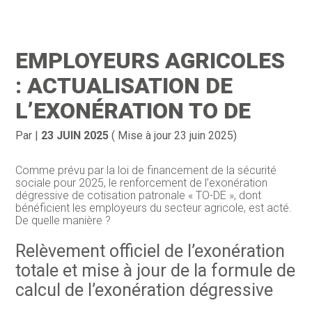
Création d’entreprise
Gestion
EMPLOYEURS AGRICOLES
Gestion au quotidien
Compta
: ACTUALISATION DE
Financement & trésorerie
Social & RH
L’EXONÉRATION TO DE
Pilotage d’entreprise
Juridique
Par
|
23 JUIN 2025
( Mise à jour 23 juin 2025)
Entreprise en difficultés
Documents
Comme prévu par la loi de financement de la sécurité
sociale pour 2025, le renforcement de l’exonération
Dématérialisation / collecte
dégressive de cotisation patronale « TO-DE », dont
bénéficient les employeurs du secteur agricole, est acté.
De quelle manière ?
Relèvement officiel de l’exonération
totale et mise à jour de la formule de
calcul de l’exonération dégressive