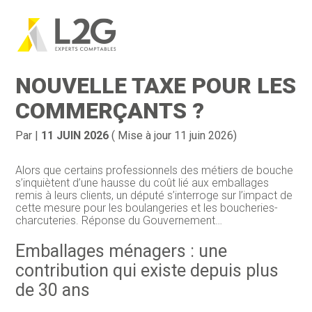
Création d’entreprise
Gestion
Aller
au
EMBALLAGES : UNE
contenu
Gestion au quotidien
Compta
NOUVELLE TAXE POUR LES
Financement & trésorerie
Social & RH
COMMERÇANTS ?
Pilotage d’entreprise
Juridique
Par
|
11 JUIN 2026
( Mise à jour 11 juin 2026)
Entreprise en difficultés
Documents
Alors que certains professionnels des métiers de bouche
s’inquiètent d’une hausse du coût lié aux emballages
Dématérialisation / collecte
remis à leurs clients, un député s’interroge sur l’impact de
cette mesure pour les boulangeries et les boucheries-
charcuteries. Réponse du Gouvernement…
Emballages ménagers : une
contribution qui existe depuis plus
de 30 ans